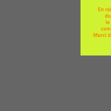
En ra
du
le
com
Merci d