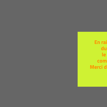
En ra
du
le
com
Merci d