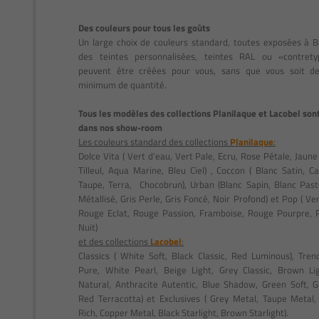
Des couleurs pour tous les goûts
Un large choix de couleurs standard, toutes exposées à B
des teintes personnalisées, teintes RAL ou «contrety
peuvent être créées pour vous, sans que vous soit 
minimum de quantité.
Tous les modèles des collections Planilaque et Lacobel son
dans nos show-room
Les couleurs standard des collections
Planilaque
:
Dolce Vita ( Vert d'eau, Vert Pale, Ecru, Rose Pétale, Jaune
Tilleul, Aqua Marine, Bleu Ciel) , Coccon ( Blanc Satin, C
Taupe, Terra, Chocobrun), Urban (Blanc Sapin, Blanc Pas
Métallisé, Gris Perle, Gris Foncé, Noir Profond) et Pop ( Ve
Rouge Eclat, Rouge Passion, Framboise, Rouge Pourpre, 
Nuit)
et des collections
Lacobel
:
Classics ( White Soft, Black Classic, Red Luminous), Tren
Pure, White Pearl, Beige Light, Grey Classic, Brown Li
Natural, Anthracite Autentic, Blue Shadow, Green Soft, 
Red Terracotta) et Exclusives ( Grey Metal, Taupe Metal
Rich, Copper Metal, Black Starlight, Brown Starlight).