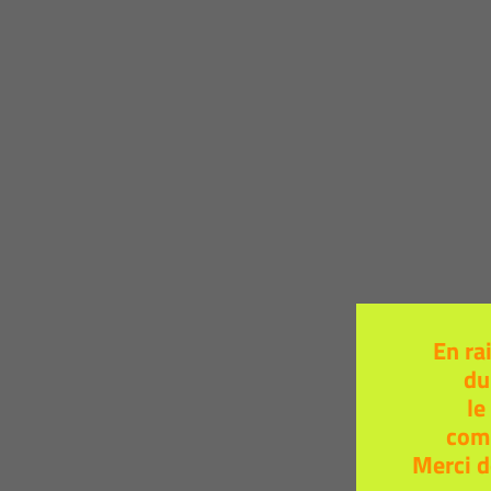
En ra
du
le
com
Merci d