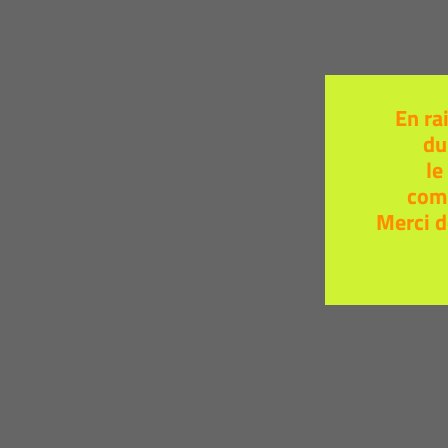
En ra
du
le
com
Merci d