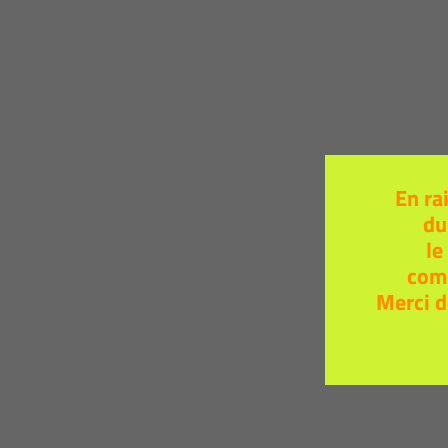
En ra
du
le
com
Merci d