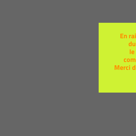
En ra
du
le
com
Merci d