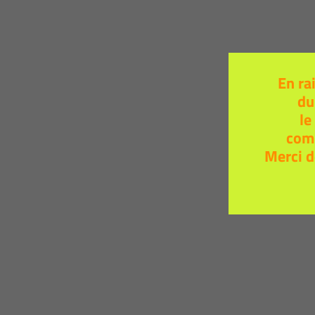
En ra
du
le
com
Merci d