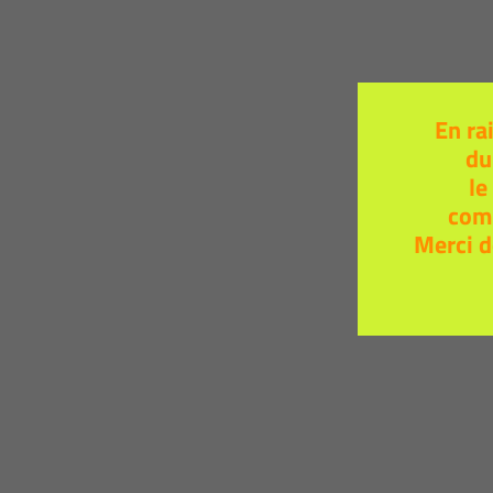
En ra
du
le
com
Merci d